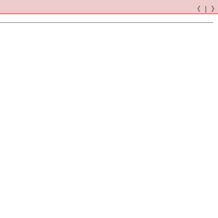
《 ｜ 》