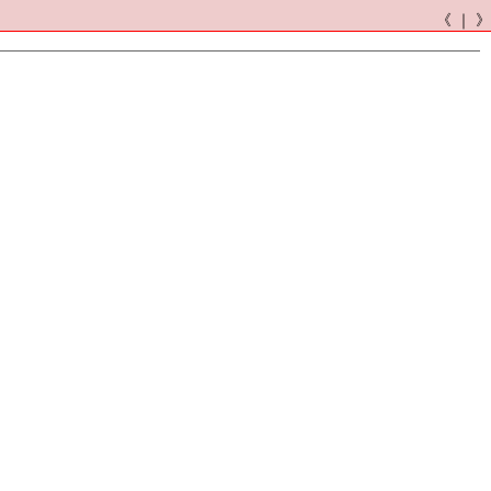
《 ｜ 》