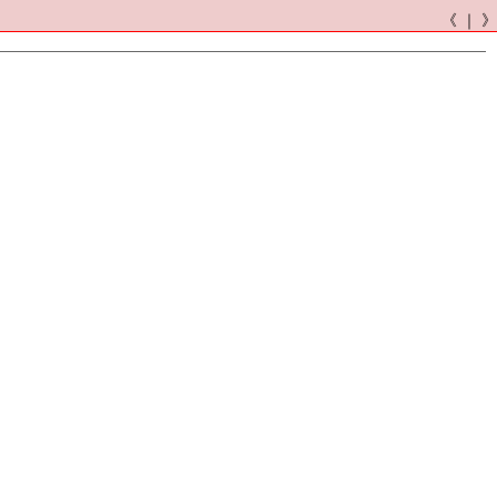
《 ｜ 》