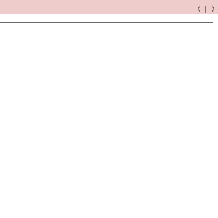
《 ｜ 》