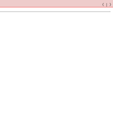
《 ｜ 》