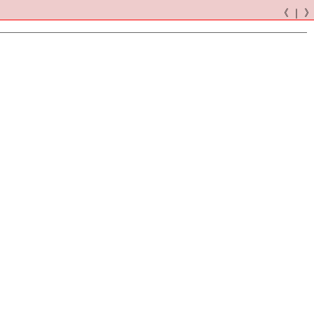
《 ｜ 》