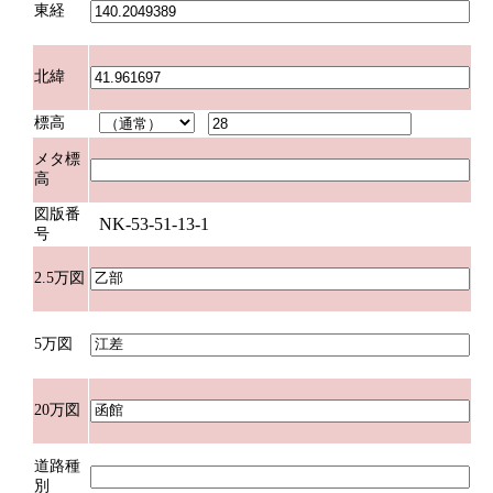
東経
北緯
標高
メタ標
高
図版番
NK-53-51-13-1
号
2.5万図
5万図
20万図
道路種
別