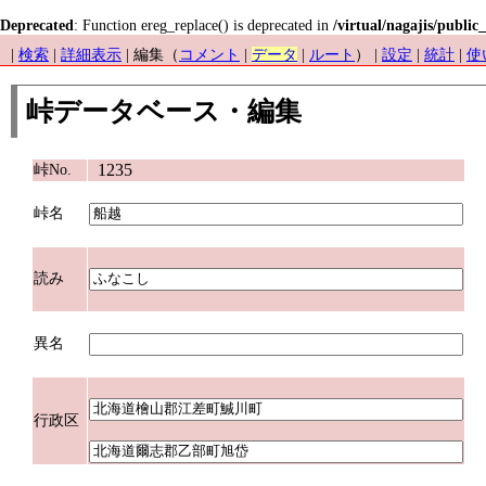
Deprecated
: Function ereg_replace() is deprecated in
/virtual/nagajis/public
|
検索
|
詳細表示
| 編集（
コメント
|
データ
|
ルート
） |
設定
|
統計
|
使
峠データベース・編集
1235
峠No.
峠名
読み
異名
行政区