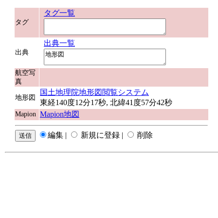
タグ一覧
タグ
出典一覧
出典
航空写
真
国土地理院地形図閲覧システム
地形図
東経140度12分17秒, 北緯41度57分42秒
Mapion地図
Mapion
編集 |
新規に登録 |
削除