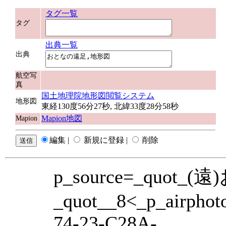
タグ一覧
タグ
出典一覧
出典
航空写
真
国土地理院地形図閲覧システム
地形図
東経130度56分27秒, 北緯33度28分58秒
Mapion地図
Mapion
編集 |
新規に登録 |
削除
p_source=_quo
_quot__8<_p_airpho
74-23-C28A-