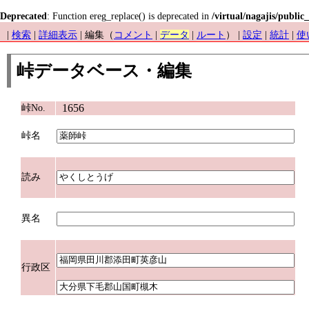
Deprecated
: Function ereg_replace() is deprecated in
/virtual/nagajis/public
|
検索
|
詳細表示
| 編集（
コメント
|
データ
|
ルート
） |
設定
|
統計
|
使
峠データベース・編集
1656
峠No.
峠名
読み
異名
行政区