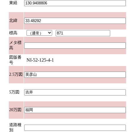
東経
北緯
標高
メタ標
高
図版番
NI-52-125-4-1
号
2.5万図
5万図
20万図
道路種
別