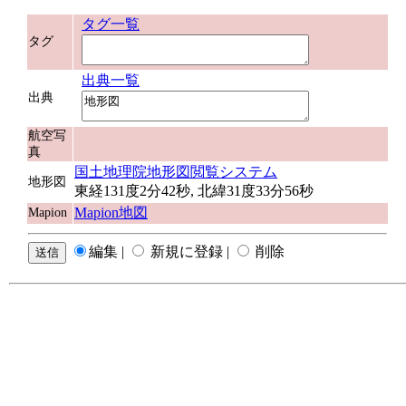
タグ一覧
タグ
出典一覧
出典
航空写
真
国土地理院地形図閲覧システム
地形図
東経131度2分42秒, 北緯31度33分56秒
Mapion地図
Mapion
編集 |
新規に登録 |
削除