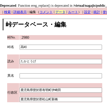
Deprecated
: Function ereg_replace() is deprecated in
/virtual/nagajis/public
|
検索
|
詳細表示
| 編集（
コメント
|
データ
|
ルート
） |
設定
|
統計
|
使
峠データベース・編集
2980
峠No.
峠名
読み
異名
行政区