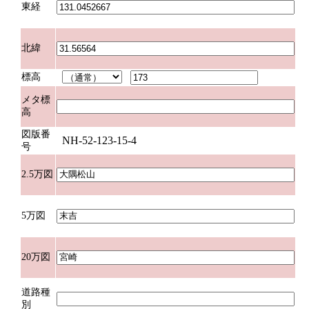
東経
北緯
標高
メタ標
高
図版番
NH-52-123-15-4
号
2.5万図
5万図
20万図
道路種
別