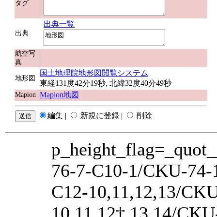
タグ
出典一覧
出典
航空写
真
国土地理院地形図閲覧システム
地形図
東経131度42分19秒, 北緯32度40分49秒
Mapion地図
Mapion
編集 |
新規に登録 |
削除
p_height_flag=_quot
76-7-C10-1/CKU-74-1
C12-10,11,12,13/CK
10,11,12†,13,14/CKU