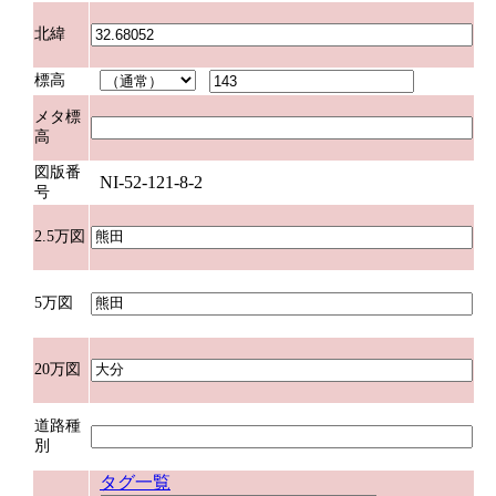
北緯
標高
メタ標
高
図版番
NI-52-121-8-2
号
2.5万図
5万図
20万図
道路種
別
タグ一覧