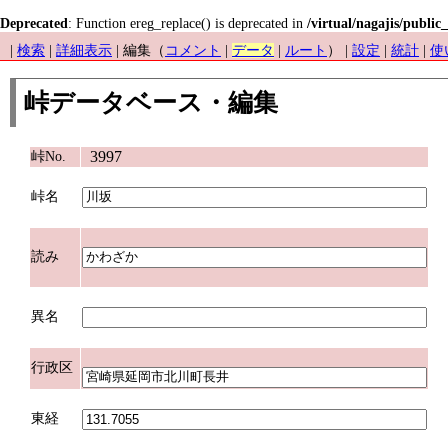
Deprecated
: Function ereg_replace() is deprecated in
/virtual/nagajis/public
|
検索
|
詳細表示
| 編集（
コメント
|
データ
|
ルート
） |
設定
|
統計
|
使
峠データベース・編集
3997
峠No.
峠名
読み
異名
行政区
東経