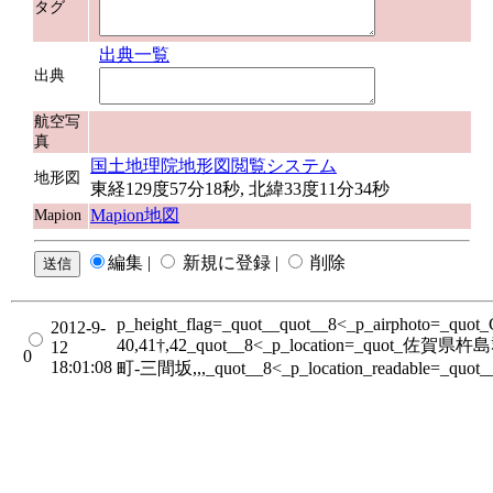
タグ
出典一覧
出典
航空写
真
国土地理院地形図閲覧システム
地形図
東経129度57分18秒, 北緯33度11分34秒
Mapion地図
Mapion
編集 |
新規に登録 |
削除
p_height_flag=_quot__quot__8<_p_airphoto=_quo
2012-9-
40,41†,42_quot__8<_p_location=_quot_佐
12
0
18:01:08
町-三間坂,,,_quot__8<_p_location_readable=_quot_