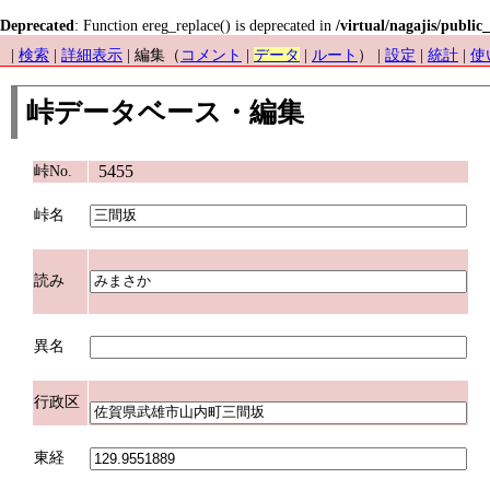
Deprecated
: Function ereg_replace() is deprecated in
/virtual/nagajis/public
|
検索
|
詳細表示
| 編集（
コメント
|
データ
|
ルート
） |
設定
|
統計
|
使
峠データベース・編集
5455
峠No.
峠名
読み
異名
行政区
東経