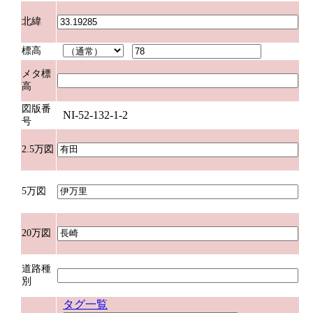
北緯
標高
メタ標
高
図版番
NI-52-132-1-2
号
2.5万図
5万図
20万図
道路種
別
タグ一覧