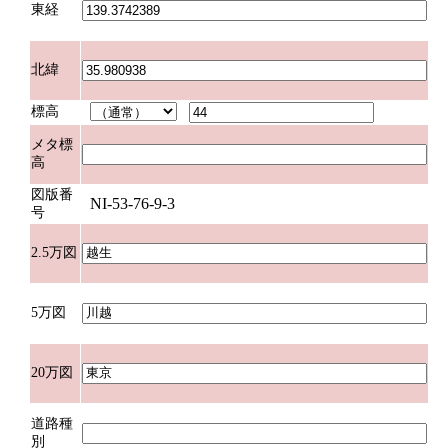
東経
北緯
標高
メタ標
高
図版番
NI-53-76-9-3
号
2.5万図
5万図
20万図
道路種
別