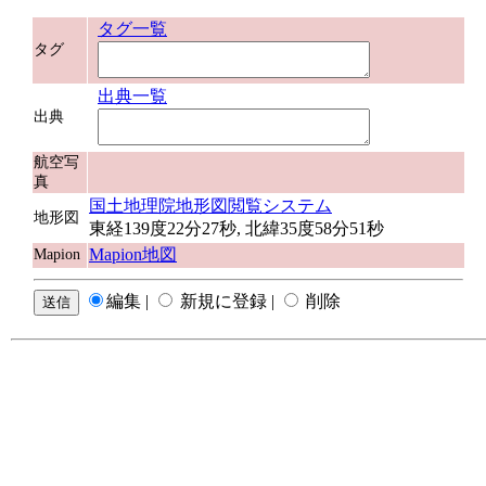
タグ一覧
タグ
出典一覧
出典
航空写
真
国土地理院地形図閲覧システム
地形図
東経139度22分27秒, 北緯35度58分51秒
Mapion地図
Mapion
編集 |
新規に登録 |
削除