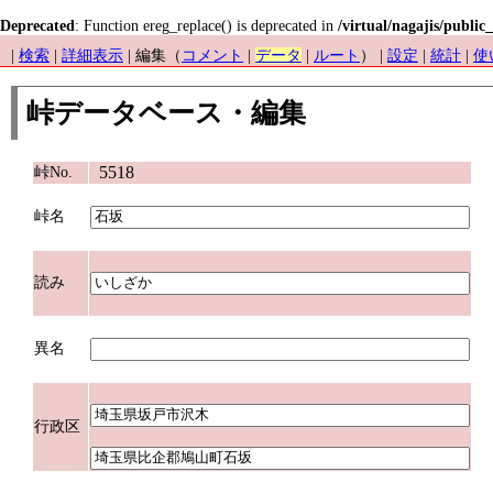
Deprecated
: Function ereg_replace() is deprecated in
/virtual/nagajis/public
|
検索
|
詳細表示
| 編集（
コメント
|
データ
|
ルート
） |
設定
|
統計
|
使
峠データベース・編集
5518
峠No.
峠名
読み
異名
行政区