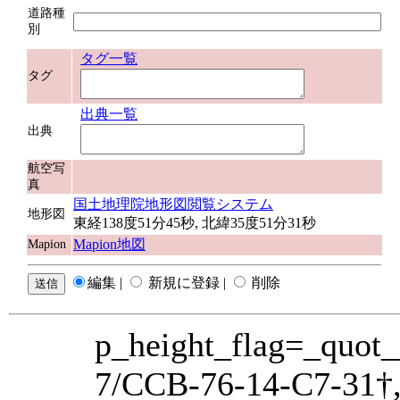
道路種
別
タグ一覧
タグ
出典一覧
出典
航空写
真
国土地理院地形図閲覧システム
地形図
東経138度51分45秒, 北緯35度51分31秒
Mapion地図
Mapion
編集 |
新規に登録 |
削除
p_height_flag=_quot
7/CCB-76-14-C7-31†