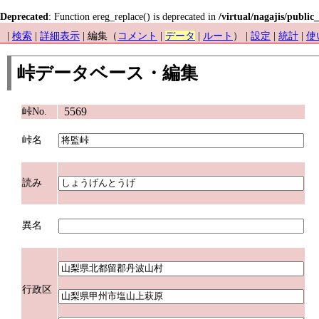
Deprecated
: Function ereg_replace() is deprecated in
/virtual/nagajis/public
|
検索
|
詳細表示
| 編集（
コメント
|
データ
|
ルート
） |
設定
|
統計
|
使
峠データベース・編集
5569
峠No.
峠名
読み
異名
行政区