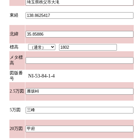
東経
北緯
標高
メタ標
高
図版番
NI-53-84-1-4
号
2.5万図
5万図
20万図