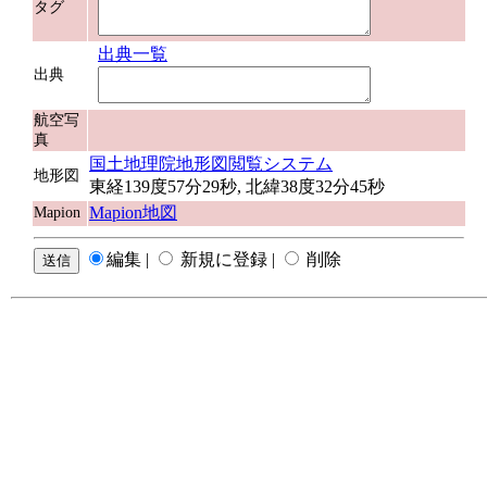
タグ
出典一覧
出典
航空写
真
国土地理院地形図閲覧システム
地形図
東経139度57分29秒, 北緯38度32分45秒
Mapion地図
Mapion
編集 |
新規に登録 |
削除