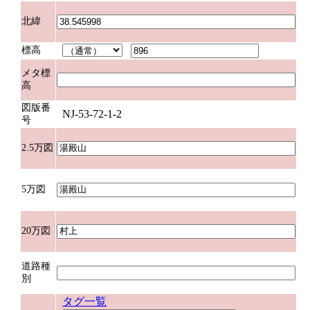
北緯
標高
メタ標
高
図版番
NJ-53-72-1-2
号
2.5万図
5万図
20万図
道路種
別
タグ一覧