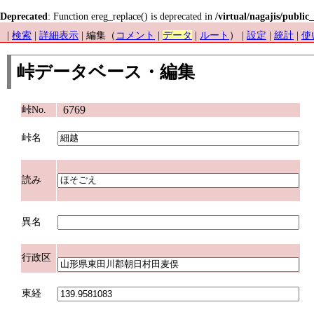
Deprecated
: Function ereg_replace() is deprecated in
/virtual/nagajis/public
|
検索
|
詳細表示
| 編集（
コメント
|
データ
|
ルート
） |
設定
|
統計
|
使
峠データベース・編集
6769
峠No.
峠名
読み
異名
行政区
東経