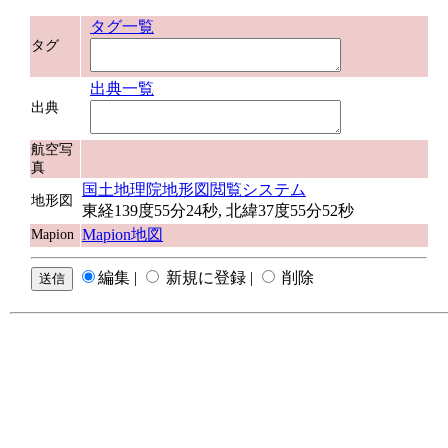
タグ一覧
タグ
出典一覧
出典
航空写
真
国土地理院地形図閲覧システム
地形図
東経139度55分24秒, 北緯37度55分52秒
Mapion地図
Mapion
編集 |
新規に登録 |
削除