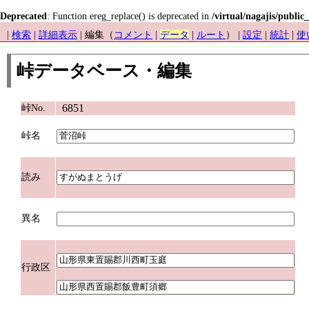
Deprecated
: Function ereg_replace() is deprecated in
/virtual/nagajis/public
|
検索
|
詳細表示
| 編集（
コメント
|
データ
|
ルート
） |
設定
|
統計
|
使
峠データベース・編集
6851
峠No.
峠名
読み
異名
行政区