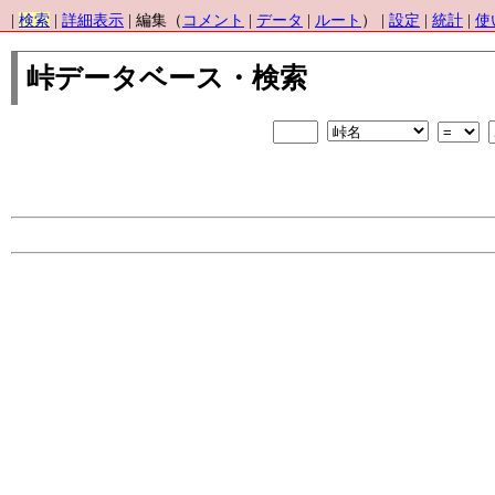
|
検索
|
詳細表示
| 編集（
コメント
|
データ
|
ルート
） |
設定
|
統計
|
使
峠データベース・検索