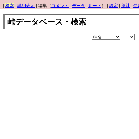
|
検索
|
詳細表示
| 編集（
コメント
|
データ
|
ルート
） |
設定
|
統計
|
使
峠データベース・検索