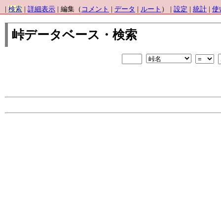
|
検索
|
詳細表示
| 編集（
コメント
|
データ
|
ルート
） |
設定
|
統計
|
使
峠データベース・検索