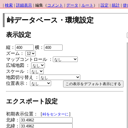
|
検索
|
詳細表示
| 編集（
コメント
|
データ
|
ルート
） |
設定
|
統計
|
使
峠データベース・環境設定
表示設定
縦：
横：
ズーム：
マップコントロール ：
広域地図 ：
スケール ：
地図切り替え ：
位置表示：
エクスポート設定
初期表示位置：［
］
峠をセンターに
北緯：
北緯：