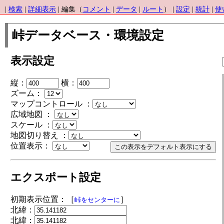
|
検索
|
詳細表示
| 編集（
コメント
|
データ
|
ルート
） |
設定
|
統計
|
使
峠データベース・環境設定
表示設定
縦：
横：
ズーム：
マップコントロール ：
広域地図 ：
スケール ：
地図切り替え ：
位置表示：
エクスポート設定
初期表示位置：［
］
峠をセンターに
北緯：
北緯：