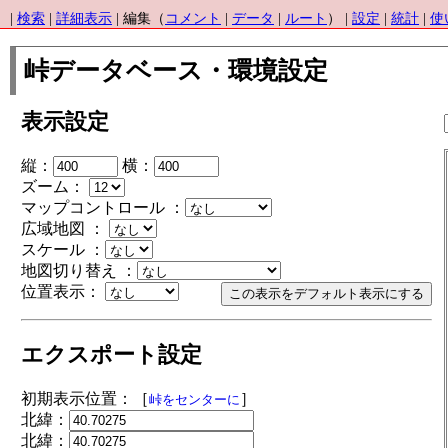
|
検索
|
詳細表示
| 編集（
コメント
|
データ
|
ルート
） |
設定
|
統計
|
使
峠データベース・環境設定
表示設定
縦：
横：
ズーム：
マップコントロール ：
広域地図 ：
スケール ：
地図切り替え ：
位置表示：
エクスポート設定
初期表示位置：［
］
峠をセンターに
北緯：
北緯：