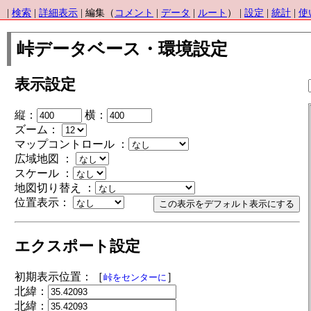
|
検索
|
詳細表示
| 編集（
コメント
|
データ
|
ルート
） |
設定
|
統計
|
使
峠データベース・環境設定
表示設定
縦：
横：
ズーム：
マップコントロール ：
広域地図 ：
スケール ：
地図切り替え ：
位置表示：
エクスポート設定
初期表示位置：［
］
峠をセンターに
北緯：
北緯：