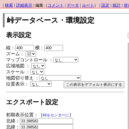
|
検索
|
詳細表示
| 編集（
コメント
|
データ
|
ルート
） |
設定
|
統計
|
使
峠データベース・環境設定
表示設定
縦：
横：
ズーム：
マップコントロール ：
広域地図 ：
スケール ：
地図切り替え ：
位置表示：
エクスポート設定
初期表示位置：［
］
峠をセンターに
北緯：
北緯：