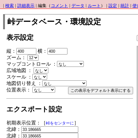
|
検索
|
詳細表示
| 編集（
コメント
|
データ
|
ルート
） |
設定
|
統計
|
使
峠データベース・環境設定
表示設定
縦：
横：
ズーム：
マップコントロール ：
広域地図 ：
スケール ：
地図切り替え ：
位置表示：
エクスポート設定
初期表示位置：［
］
峠をセンターに
北緯：
北緯：