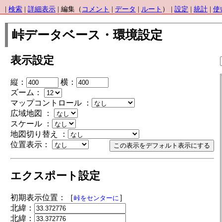
|
検索
|
詳細表示
| 編集（
コメント
|
データ
|
ルート
） |
設定
|
統計
|
使
峠データベース・環境設定
表示設定
縦：
横：
ズーム：
マップコントロール ：
広域地図 ：
スケール ：
地図切り替え ：
位置表示：
エクスポート設定
初期表示位置：［
］
峠をセンターに
北緯：
北緯：