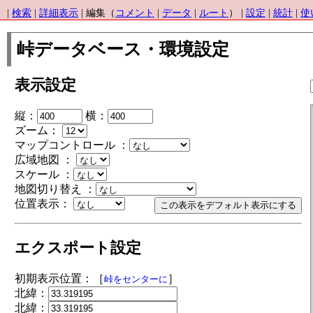
|
検索
|
詳細表示
| 編集（
コメント
|
データ
|
ルート
） |
設定
|
統計
|
使
峠データベース・環境設定
表示設定
縦：
横：
ズーム：
マップコントロール ：
広域地図 ：
スケール ：
地図切り替え ：
位置表示：
エクスポート設定
初期表示位置：［
］
峠をセンターに
北緯：
北緯：