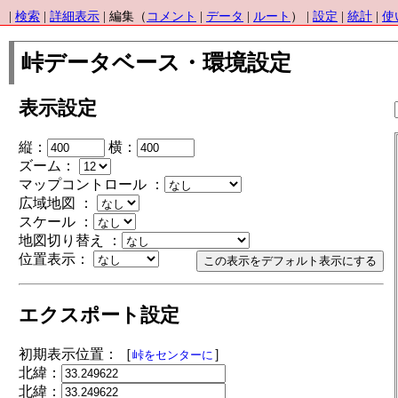
|
検索
|
詳細表示
| 編集（
コメント
|
データ
|
ルート
） |
設定
|
統計
|
使
峠データベース・環境設定
表示設定
縦：
横：
ズーム：
マップコントロール ：
広域地図 ：
スケール ：
地図切り替え ：
位置表示：
エクスポート設定
初期表示位置：［
］
峠をセンターに
北緯：
北緯：