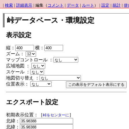
|
検索
|
詳細表示
| 編集（
コメント
|
データ
|
ルート
） |
設定
|
統計
|
使
峠データベース・環境設定
表示設定
縦：
横：
ズーム：
マップコントロール ：
広域地図 ：
スケール ：
地図切り替え ：
位置表示：
エクスポート設定
初期表示位置：［
］
峠をセンターに
北緯：
北緯：