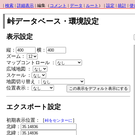
|
検索
|
詳細表示
| 編集（
コメント
|
データ
|
ルート
） |
設定
|
統計
|
使
峠データベース・環境設定
表示設定
縦：
横：
ズーム：
マップコントロール ：
広域地図 ：
スケール ：
地図切り替え ：
位置表示：
エクスポート設定
初期表示位置：［
］
峠をセンターに
北緯：
北緯：