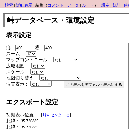
|
検索
|
詳細表示
| 編集（
コメント
|
データ
|
ルート
） |
設定
|
統計
|
使
峠データベース・環境設定
表示設定
縦：
横：
ズーム：
マップコントロール ：
広域地図 ：
スケール ：
地図切り替え ：
位置表示：
エクスポート設定
初期表示位置：［
］
峠をセンターに
北緯：
北緯：