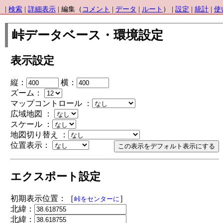
|
検索
|
詳細表示
| 編集（
コメント
|
データ
|
ルート
） |
設定
|
統計
|
使
峠データベース・環境設定
表示設定
縦：
横：
ズーム：
マップコントロール ：
広域地図 ：
スケール ：
地図切り替え ：
位置表示：
エクスポート設定
初期表示位置：［
］
峠をセンターに
北緯：
北緯：