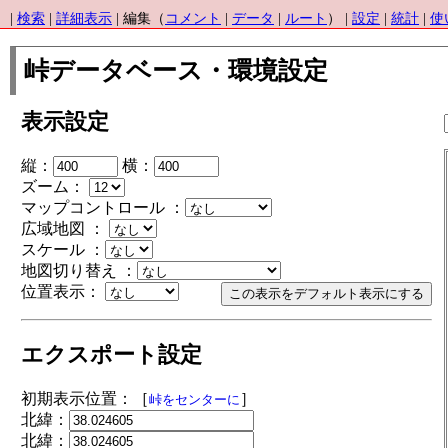
|
検索
|
詳細表示
| 編集（
コメント
|
データ
|
ルート
） |
設定
|
統計
|
使
峠データベース・環境設定
表示設定
縦：
横：
ズーム：
マップコントロール ：
広域地図 ：
スケール ：
地図切り替え ：
位置表示：
エクスポート設定
初期表示位置：［
］
峠をセンターに
北緯：
北緯：