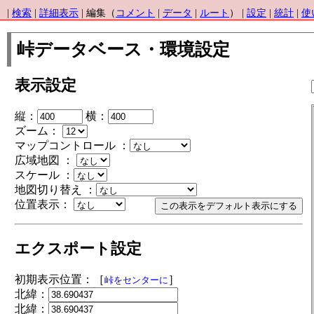
|
検索
|
詳細表示
| 編集（
コメント
|
データ
|
ルート
） |
設定
|
統計
|
使
峠データベース・環境設定
表示設定
縦：
横：
ズーム：
マップコントロール ：
広域地図 ：
スケール ：
地図切り替え ：
位置表示：
エクスポート設定
初期表示位置：［
］
峠をセンターに
北緯：
北緯：