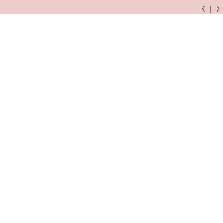
《 ｜ 》