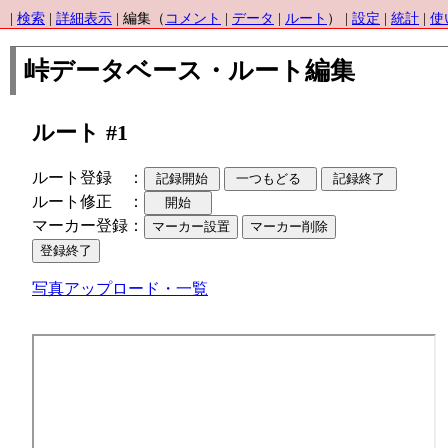
|
検索
|
詳細表示
| 編集（
コメント
|
データ
|
ルート
） |
設定
|
統計
|
使
峠データベース・ルート編集
ルート #1
ルート登録 ：
ルート修正 ：
マーカー登録：
写真アップロード・一覧