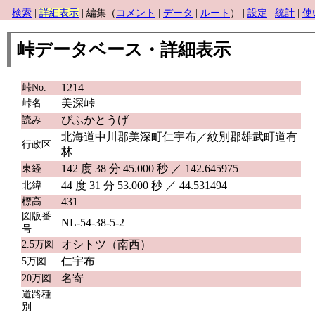
|
検索
|
詳細表示
| 編集（
コメント
|
データ
|
ルート
） |
設定
|
統計
|
使
峠データベース・詳細表示
1214
峠No.
美深峠
峠名
びふかとうげ
読み
北海道中川郡美深町仁宇布／紋別郡雄武町道有
行政区
林
142 度 38 分 45.000 秒 ／ 142.645975
東経
44 度 31 分 53.000 秒 ／ 44.531494
北緯
431
標高
図版番
NL-54-38-5-2
号
オシトツ（南西）
2.5万図
仁宇布
5万図
名寄
20万図
道路種
別