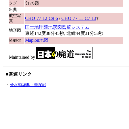
分水嶺
タグ
出典
航空写
CHO-77-12-C9-6
/
CHO-77-11-C7-13
†
真
国土地理院地形図閲覧システム
地形図
東経142度38分45秒, 北緯44度31分53秒
Mapion地図
Mapion
Maintained by
■関連リンク
・
分水嶺辞典・美深峠