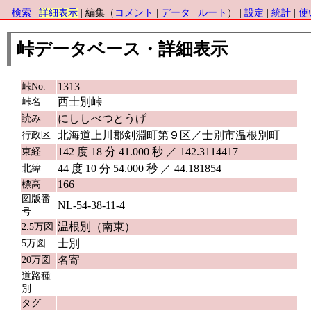
|
検索
|
詳細表示
| 編集（
コメント
|
データ
|
ルート
） |
設定
|
統計
|
使
峠データベース・詳細表示
1313
峠No.
西士別峠
峠名
にししべつとうげ
読み
北海道上川郡剣淵町第９区／士別市温根別町
行政区
142 度 18 分 41.000 秒 ／ 142.3114417
東経
44 度 10 分 54.000 秒 ／ 44.181854
北緯
166
標高
図版番
NL-54-38-11-4
号
温根別（南東）
2.5万図
士別
5万図
名寄
20万図
道路種
別
タグ