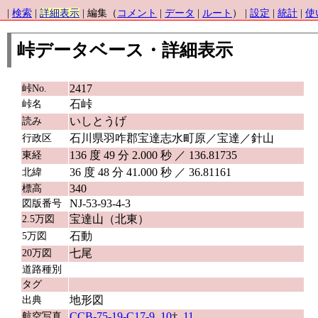
|
検索
|
詳細表示
| 編集（
コメント
|
データ
|
ルート
） |
設定
|
統計
|
使
峠データベース・詳細表示
2417
峠No.
石峠
峠名
いしとうげ
読み
石川県羽咋郡宝達志水町原／宝達／針山
行政区
136 度 49 分 2.000 秒 ／ 136.81735
東経
36 度 48 分 41.000 秒 ／ 36.81161
北緯
340
標高
NJ-53-93-4-3
図版番号
宝達山（北東）
2.5万図
石動
5万図
七尾
20万図
道路種別
タグ
地形図
出典
CCB-75-19-C17-9
,
10
†,
11
航空写真