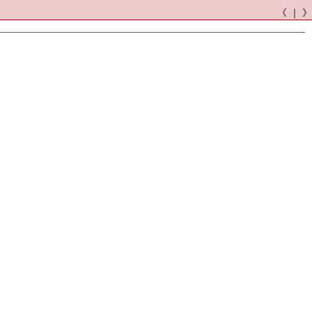
《 ｜ 》