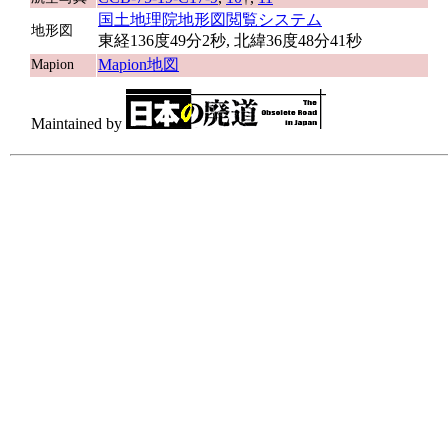
国土地理院地形図閲覧システム
地形図
東経136度49分2秒, 北緯36度48分41秒
Mapion地図
Mapion
Maintained by