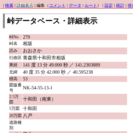
|
検索
|
詳細表示
| 編集（
コメント
|
データ
|
ルート
） |
設定
|
統計
|
使
峠データベース・詳細表示
270
峠No.
相坂
峠名
おおさか
読み
青森県十和田市相坂
行政区
141 度 13 分 49.000 秒 ／ 141.2303889
東経
40 度 35 分 42.000 秒 ／ 40.595238
北緯
53
標高
図版番
NK-54-55-13-1
号
2.5万
十和田（南東）
図
十和田
5万図
八戸
20万図
道路種
別