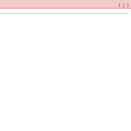
《 ｜ 》