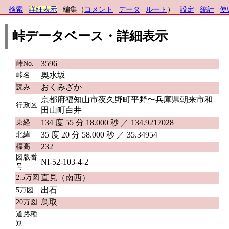
|
検索
|
詳細表示
| 編集（
コメント
|
データ
|
ルート
） |
設定
|
統計
|
使
峠データベース・詳細表示
3596
峠No.
奥水坂
峠名
おくみざか
読み
京都府福知山市夜久野町平野〜兵庫県朝来市和
行政区
田山町白井
134 度 55 分 18.000 秒 ／ 134.9217028
東経
35 度 20 分 58.000 秒 ／ 35.34954
北緯
232
標高
図版番
NI-52-103-4-2
号
直見（南西）
2.5万図
出石
5万図
鳥取
20万図
道路種
別