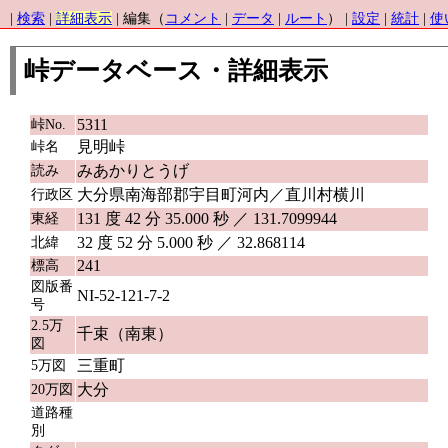
|
検索
|
詳細表示
| 編集（
コメント
|
データ
|
ルート
） |
設定
|
統計
|
使
峠データベース・詳細表示
5311
峠No.
見明峠
峠名
みあかりとうげ
読み
大分県南海部郡宇目町河内／直川村横川
行政区
131 度 42 分 35.000 秒 ／ 131.7099944
東経
32 度 52 分 5.000 秒 ／ 32.868114
北緯
241
標高
図版番
NI-52-121-7-2
号
2.5万
千束（南東）
図
三重町
5万図
大分
20万図
道路種
別