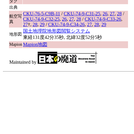
タグ
出典
CKU-76-5-C9B-11
/
CKU-74-9-C31-25
,
26
,
27
,
28
/
航空写
CKU-74-9-C32-25
,
26
,
27
,
28
/
CKU-74-9-C33-26
,
真
27
†,
28
,
29
/
CKU-74-9-C34-26
,
27
,
28
,
29
国土地理院地形図閲覧システム
地形図
東経131度42分35秒, 北緯32度52分5秒
Mapion地図
Mapion
Maintained by