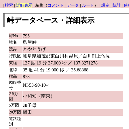
|
検索
|
詳細表示
| 編集（
コメント
|
データ
|
ルート
） |
設定
|
統計
|
使
峠データベース・詳細表示
795
峠No.
鳥屋峠
峠名
とやとうげ
読み
岐阜県加茂郡東白川村越原／白川町上佐見
行政区
137 度 19 分 37.000 秒 ／ 137.3271278
東経
35 度 41 分 19.000 秒 ／ 35.68868
北緯
878
標高
図版番
NI-53-90-10-4
号
2.5万
小和知（南東）
図
加子母
5万図
飯田
20万図
道路種
別