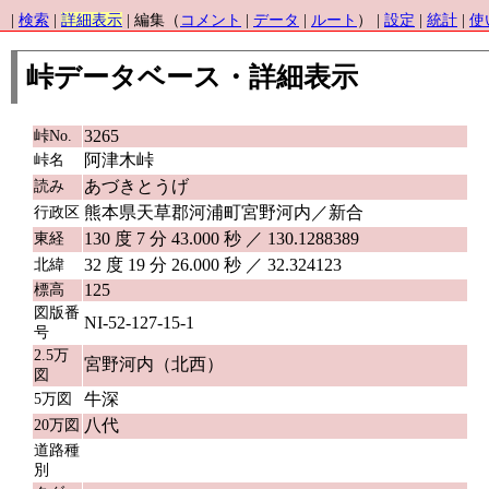
|
検索
|
詳細表示
| 編集（
コメント
|
データ
|
ルート
） |
設定
|
統計
|
使
峠データベース・詳細表示
3265
峠No.
阿津木峠
峠名
あづきとうげ
読み
熊本県天草郡河浦町宮野河内／新合
行政区
130 度 7 分 43.000 秒 ／ 130.1288389
東経
32 度 19 分 26.000 秒 ／ 32.324123
北緯
125
標高
図版番
NI-52-127-15-1
号
2.5万
宮野河内（北西）
図
牛深
5万図
八代
20万図
道路種
別