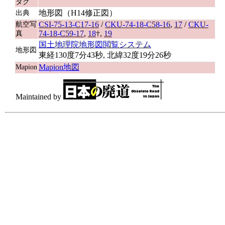
タグ
地形図（H14修正図）
出典
CSI-75-13-C17-16
/
CKU-74-18-C58-16
,
17
/
CKU-
航空写
74-18-C59-17
,
18
†,
19
真
国土地理院地形図閲覧システム
地形図
東経130度7分43秒, 北緯32度19分26秒
Mapion地図
Mapion
Maintained by