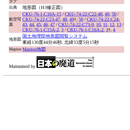
タグ
地形図（H3修正図）
出典
CKU-76-1-C16A-15
/
CKU-74-22-C22-48
,
49
,
50
/
CKU-74-22-C23-47
,
48
,
49
†,
50
/
CKU-74-22-C24-
航空写
43
,
44
,
45
,
46
,
47
/
CKU-74-22-C73-9
,
10
,
11
,
12
,
13
/
真
CKU-76-1-C15A-2
,
3
/
CKU-76-1-C16A-2
,
3
†,
4
国土地理院地形図閲覧システム
地形図
東経130度44分46秒, 北緯33度5分15秒
Mapion地図
Mapion
Maintained by