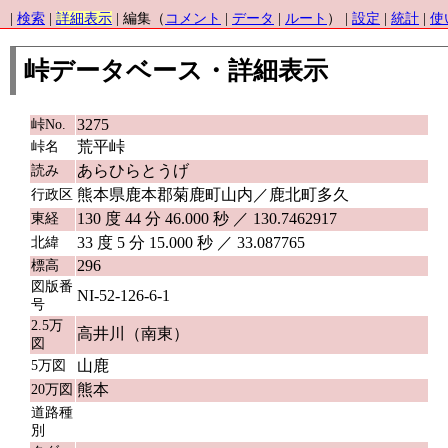
|
検索
|
詳細表示
| 編集（
コメント
|
データ
|
ルート
） |
設定
|
統計
|
使
峠データベース・詳細表示
3275
峠No.
荒平峠
峠名
あらひらとうげ
読み
熊本県鹿本郡菊鹿町山内／鹿北町多久
行政区
130 度 44 分 46.000 秒 ／ 130.7462917
東経
33 度 5 分 15.000 秒 ／ 33.087765
北緯
296
標高
図版番
NI-52-126-6-1
号
2.5万
高井川（南東）
図
山鹿
5万図
熊本
20万図
道路種
別