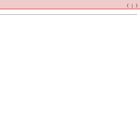
《 ｜ 》