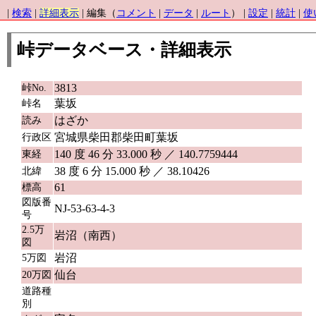
|
検索
|
詳細表示
| 編集（
コメント
|
データ
|
ルート
） |
設定
|
統計
|
使
峠データベース・詳細表示
3813
峠No.
葉坂
峠名
はざか
読み
宮城県柴田郡柴田町葉坂
行政区
140 度 46 分 33.000 秒 ／ 140.7759444
東経
38 度 6 分 15.000 秒 ／ 38.10426
北緯
61
標高
図版番
NJ-53-63-4-3
号
2.5万
岩沼（南西）
図
岩沼
5万図
仙台
20万図
道路種
別