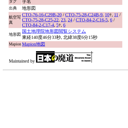
字名
タグ
地形図
出典
CTO-76-16-C29B-20
/
CTO-75-28-C24B-9
,
10
†,
11
/
航空写
CTO-75-28-C25-22
,
23
,
24
/
CTO-84-2-C16-5
,
6
/
真
CTO-84-2-C17-4
,
5
†,
6
国土地理院地形図閲覧システム
地形図
東経140度46分33秒, 北緯38度6分15秒
Mapion地図
Mapion
Maintained by